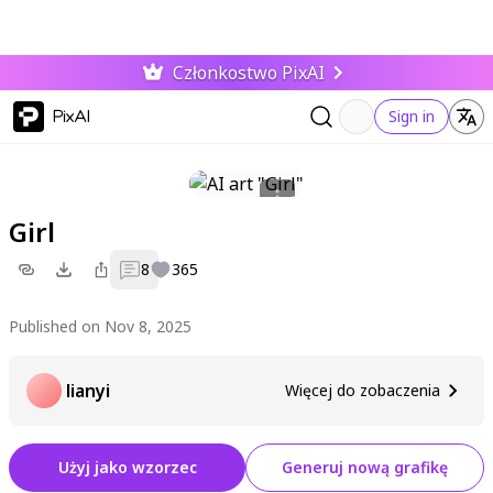
Członkostwo PixAI
PixAI
Sign in
Girl
8
365
Published on Nov 8, 2025
lianyi
Więcej do zobaczenia
Użyj jako wzorzec
Generuj nową grafikę