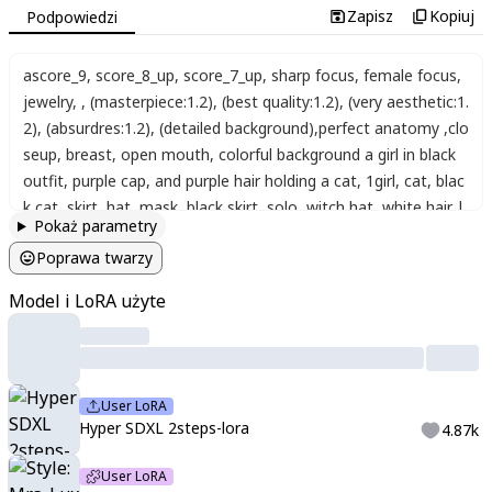
Zapisz
Kopiuj
Podpowiedzi
ascore_9
,
score_8_up
,
score_7_up
,
sharp focus
,
female focus
,
jewelry
,
,
(masterpiece:1.2)
,
(best quality:1.2)
,
(very aesthetic:1.
2)
,
(absurdres:1.2)
,
(detailed background)
,
perfect anatomy
,
clo
seup
,
breast
,
open mouth
,
colorful background a girl in black
outfit
,
purple cap
,
and purple hair holding a cat
,
1girl
,
cat
,
blac
k cat
,
skirt
,
hat
,
mask
,
black skirt
,
solo
,
witch hat
,
white hair
,
l
Pokaż parametry
ooking at viewer
,
yellow eyes
,
Costume party
,
looking at view
Poprawa twarzy
er
,
((),Luxurious_clothes, beautiful_jewelry, sophisticated_look,
soft_light, shine,zero,blonde hair,blue eyes,very long hair,thick
Model i LoRA użyte
blonde eyelashes, hairbun, hair ornament,
User LoRA
Hyper SDXL 2steps-lora
4.87k
User LoRA