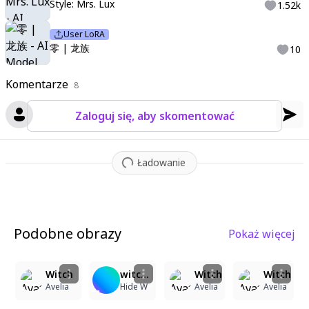
Style: Mrs. Lux
1.52k
User LoRA
零 | 龙族
10
Komentarze
8
Zaloguj się, aby skomentować
Ładowanie
Podobne obrazy
Pokaż więcej
4
28
5
22
27
Witch
witch with cat
Witch
Witch
Avelia
Hide W
Avelia
Avelia