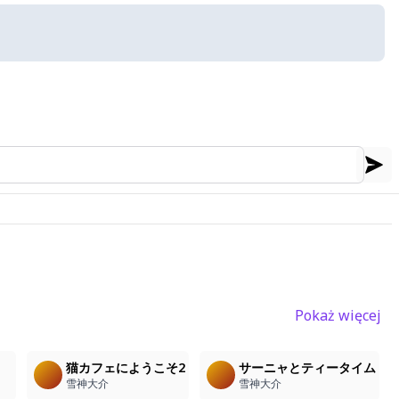
Pokaż więcej
1
3
1
猫カフェにようこそ2
サーニャとティータイム
雪神大介
雪神大介