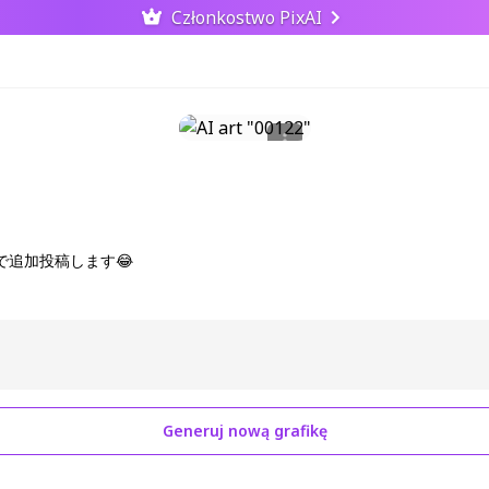
Członkostwo PixAI
で追加投稿します😂
Generuj nową grafikę