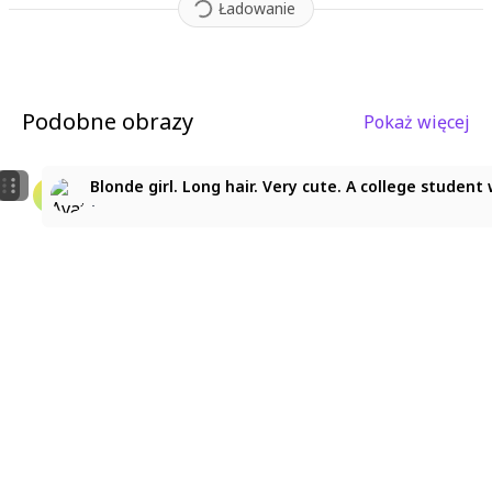
Ładowanie
Podobne obrazy
Pokaż więcej
1
1
1girl, refined details, rough brushwork, scratchy brush
1girl, masterpiece, best quality, anime style, solo, 
Blonde girl. Long hair. Very cute. A college student
mii
まひるんるん
･