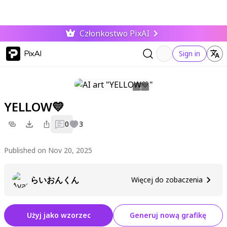
Członkostwo PixAI
PixAI
Sign in
YELLOW💛
0
3
Published on Nov 20, 2025
らいおんくん
Więcej do zobaczenia
Użyj jako wzorzec
Generuj nową grafikę