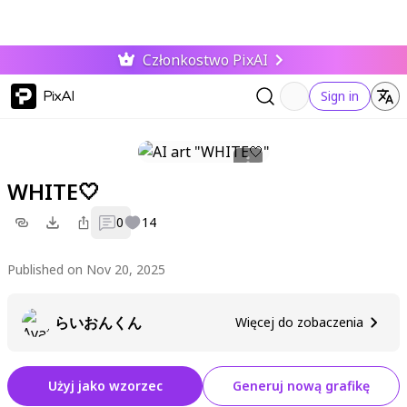
Członkostwo PixAI
PixAI
Sign in
WHITE🤍
0
14
Published on Nov 20, 2025
らいおんくん
Więcej do zobaczenia
Użyj jako wzorzec
Generuj nową grafikę