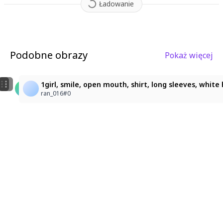
Ładowanie
Podobne obrazy
Pokaż więcej
3
1
gothic girl
solo, girl, silver-white twintails, straight-cut bangs
1girl, smile, open mouth, shirt, long sleeves, white 
HErte
user-2011700083450740132
ran_016#0