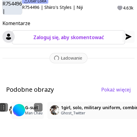
User LoRA
R754496 | Shiiro's Styles | Niji
4.63k
Komentarze
Zaloguj się, aby skomentować
Ładowanie
Podobne obrazy
Pokaż więcej
4
1
4
1girl, solo, military uniform, combination cover, long 
G-suit
1girl, solo, military uniform, combi
Sarsho Buchamada
Ghost_Twitter
Man Chau
Ghost_Twitter