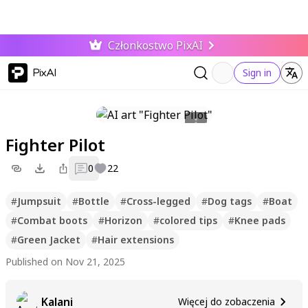
Członkostwo PixAI
PixAI
Sign in
Fighter Pilot
0
22
#
Jumpsuit
#
Bottle
#
Cross-legged
#
Dog tags
#
Boat
#
Combat boots
#
Horizon
#
colored tips
#
Knee pads
#
Green Jacket
#
Hair extensions
Published on Nov 21, 2025
Kalani
Więcej do zobaczenia