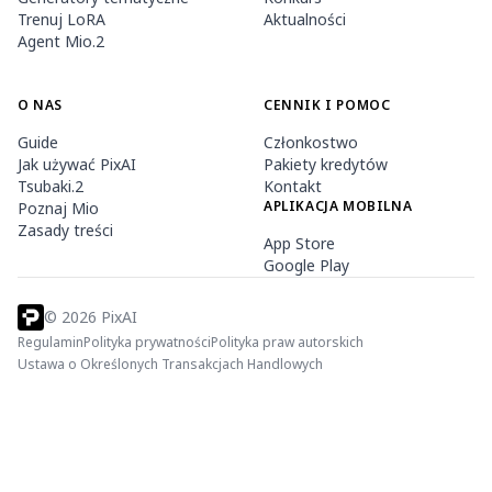
Trenuj LoRA
Aktualności
Agent Mio.2
O NAS
CENNIK I POMOC
Guide
Członkostwo
Jak używać PixAI
Pakiety kredytów
Tsubaki.2
Kontakt
APLIKACJA MOBILNA
Poznaj Mio
Zasady treści
App Store
Google Play
©
2026
PixAI
Regulamin
Polityka prywatności
Polityka praw autorskich
Ustawa o Określonych Transakcjach Handlowych