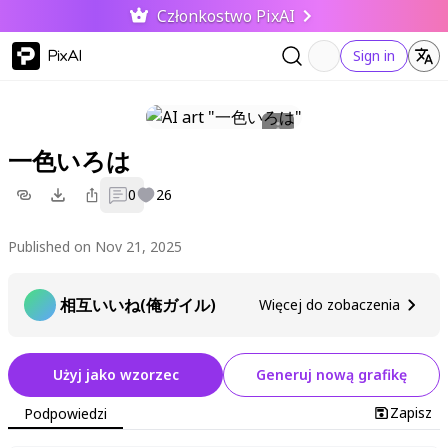
Członkostwo PixAI
PixAI
Sign in
一色いろは
0
26
Published on Nov 21, 2025
相互いいね(俺ガイル)
Więcej do zobaczenia
Użyj jako wzorzec
Generuj nową grafikę
Zapisz
Podpowiedzi