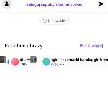
Zaloguj się, aby skomentować
Ładowanie
Podobne obrazy
Pokaż więcej
1
4
1
1girl, ichigaya arisa\(bang dream!\), masterpiece, loo
一色いろは
ポニテっ娘
1girl, kazemachi haruka, girlfrie
Dark_Anime
うどんこ
i-sub
みちりゅん