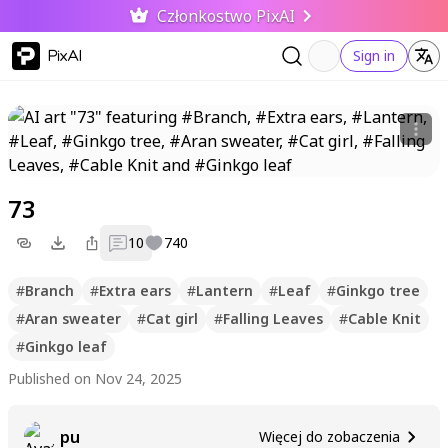
Członkostwo PixAI
PixAI
Sign in
73
10
740
#
Branch
#
Extra ears
#
Lantern
#
Leaf
#
Ginkgo tree
#
Aran sweater
#
Cat girl
#
Falling Leaves
#
Cable Knit
#
Ginkgo leaf
Published on Nov 24, 2025
pu
Więcej do zobaczenia