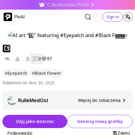
Członkostwo PixAI
PixAI
Sign in
6️⃣
0
97
#
Eyepatch
#
Black Flower
Published on Nov 30, 2025
RulleMedOst
Więcej do zobaczenia
Użyj jako wzorzec
Generuj nową grafikę
Zapisz
Podpowiedzi