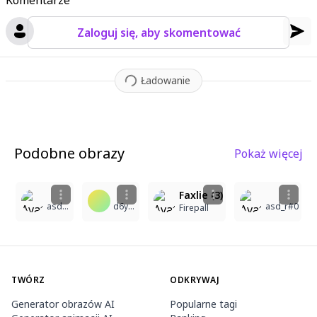
Komentarze
Zaloguj się, aby skomentować
Ładowanie
Podobne obrazy
Pokaż więcej
5
9
5
5
Faxlie (3)
asd_r#0
d6ym26rp4m@privaterelay.appleid.com
asd_r#0
Firepall
TWÓRZ
ODKRYWAJ
Generator obrazów AI
Popularne tagi