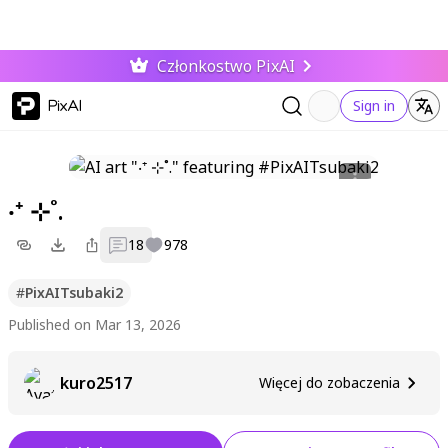
Członkostwo PixAI
PixAI
Sign in
‧⁺ ⊹˚.
18
978
#
PixAITsubaki2
Published on Mar 13, 2026
kuro2517
Więcej do zobaczenia