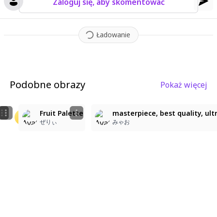
Zaloguj się, aby skomentować
Ładowanie
Podobne obrazy
Pokaż więcej
13
4
22
, , blue strawberry,harukav2 style,extremely cute,paste
いちごの妖精
Fruit Palette
masterpiece, best quality, ultr
Emma
莉都
ぜりぃ
みゃお