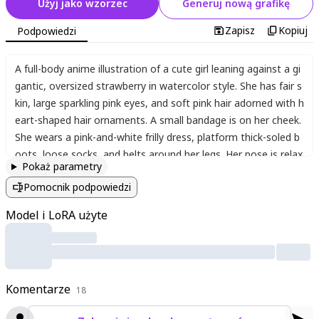
Użyj jako wzorzec
Generuj nową grafikę
Zapisz
Kopiuj
Podpowiedzi
A full-body anime illustration of a cute girl leaning against a gi
gantic
,
oversized strawberry in watercolor style. She has fair s
kin
,
large sparkling pink eyes
,
and soft pink hair adorned with h
eart-shaped hair ornaments. A small bandage is on her cheek.
She wears a pink-and-white frilly dress
,
platform thick-soled b
oots
,
loose socks
,
and belts around her legs. Her pose is relax
Pokaż parametry
ed and fluffy
,
with hands gently resting on the strawberry's te
Pomocnik podpowiedzi
xtured red surface speckled with tiny seeds
,
gazing at the vie
wer with a sweet smile. The composition features soft water
Model i LoRA użyte
color brushstrokes
,
vibrant pink-white dominant palette with
heart motifs scattered around
,
fluffy cloud-like effects
,
dream
y atmosphere
,
great quality
,
best quality.
Komentarze
18