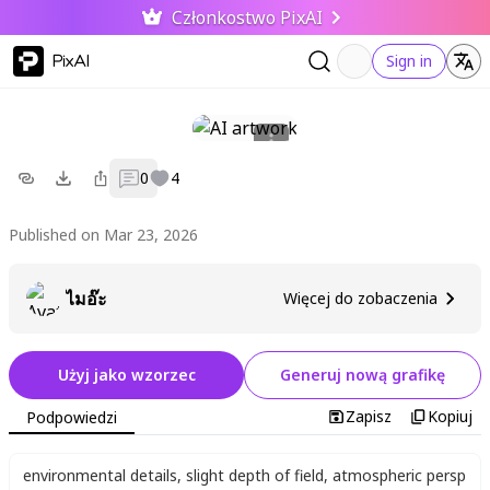
Członkostwo PixAI
PixAI
Sign in
0
4
Published on Mar 23, 2026
ไมอ๊ะ
Więcej do zobaczenia
Użyj jako wzorzec
Generuj nową grafikę
Zapisz
Kopiuj
Podpowiedzi
environmental details
,
slight depth of field
,
atmospheric persp