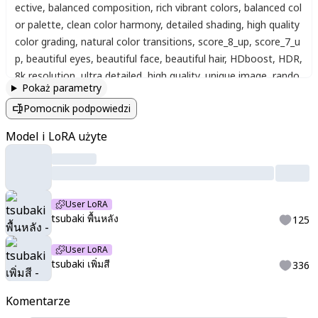
ective
,
balanced composition
,
rich vibrant colors
,
balanced col
or palette
,
clean color harmony
,
detailed shading
,
high quality
color grading
,
natural color transitions
,
score_8_up
,
score_7_u
p
,
beautiful eyes
,
beautiful face
,
beautiful hair
,
HDboost
,
HDR
,
8k resolution
,
ultra detailed
,
high quality
,
unique image
,
rando
Pokaż parametry
m character
,
full body
,
fantasy world
,
random background
,
ani
Pomocnik podpowiedzi
me illustration. great quality
,
best quality
Model i LoRA użyte
User LoRA
tsubaki พื้นหลัง
125
User LoRA
tsubaki เพิ่มสี
336
Komentarze