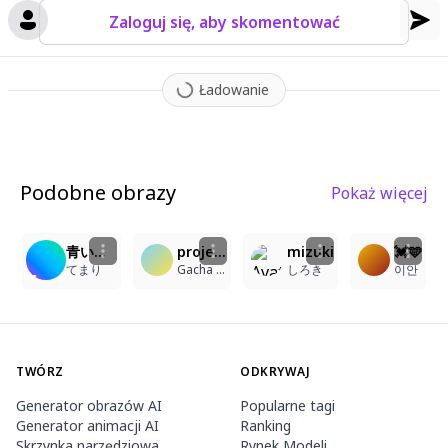
Zaloguj się, aby skomentować
Ładowanie
Podobne obrazy
Pokaż więcej
4
5
青い蝶と花、幻想的な植物園の少女
project sekai, soft, pastel, colorful, detailed, details, masterpiece, high quality, best quality, ultra details, amazing, stunning, illustration, original character
mizuki
💓🩵
てまり
Gacha Heat
しろき
이안
TWÓRZ
ODKRYWAJ
Generator obrazów AI
Popularne tagi
Generator animacji AI
Ranking
Skrzynka narzędziowa
Rynek Modeli