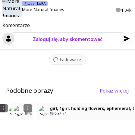
User LoRA
More Natural Images
1.04k
Komentarze
Zaloguj się, aby skomentować
Ładowanie
Podobne obrazy
Pokaż więcej
2
6
2
girl, 1girl, holding flowers, ephemeral, transparent fe
紫の花を持っているかわいい女の子
girl, 1girl, holding flowers, ephemeral,
桐桜
翔🦅♣️*.+ﾟ
あーちゃん
翔🦅♣️*.+ﾟ