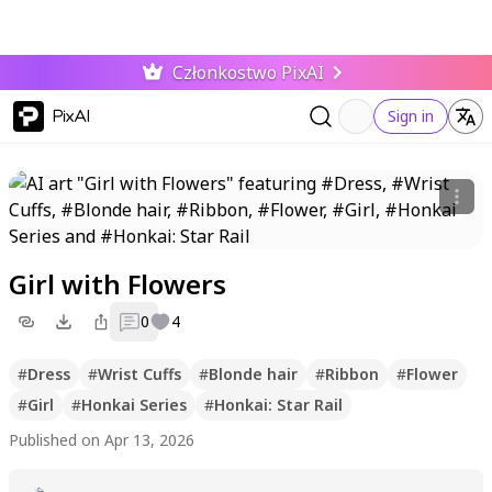
Członkostwo PixAI
PixAI
Sign in
Girl with Flowers
0
4
#
Dress
#
Wrist Cuffs
#
Blonde hair
#
Ribbon
#
Flower
#
Girl
#
Honkai Series
#
Honkai: Star Rail
Published on Apr 13, 2026