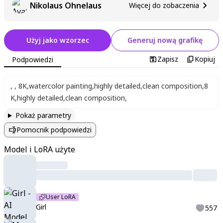
Nikolaus Ohnelaus
Więcej do zobaczenia
Użyj jako wzorzec
Generuj nową grafikę
Zapisz
Kopiuj
Podpowiedzi
,
,
8K
,
watercolor painting
,
highly detailed
,
clean composition
,
8
K
,
highly detailed
,
clean composition
,
Pokaż parametry
Pomocnik podpowiedzi
Model i LoRA użyte
User LoRA
Girl
557