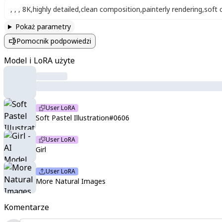
,
,
,
8K
,
highly detailed
,
clean composition
,
painterly rendering
,
soft 
Pokaż parametry
Pomocnik podpowiedzi
Model i LoRA użyte
User LoRA
Soft Pastel Illustration#0606
User LoRA
Girl
User LoRA
More Natural Images
Komentarze