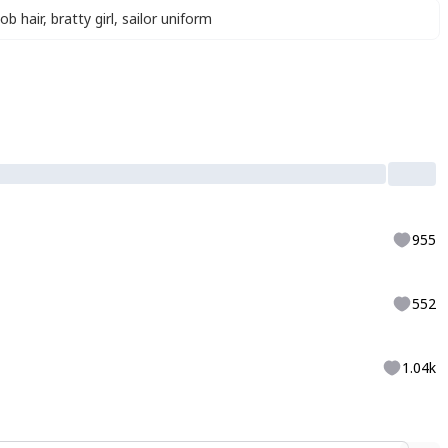
ob hair
,
bratty girl
,
sailor uniform
955
552
1.04k