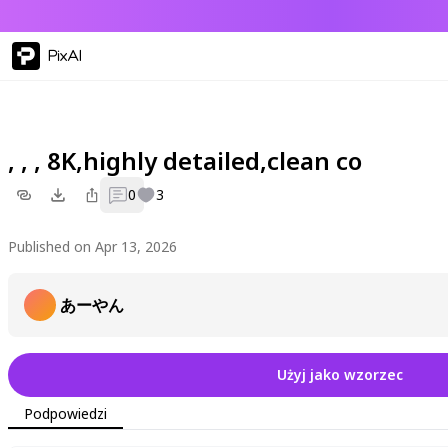
PixAI
, , , 8K,highly detailed,clean co
0
3
Published on Apr 13, 2026
あーやん
Użyj jako wzorzec
Podpowiedzi