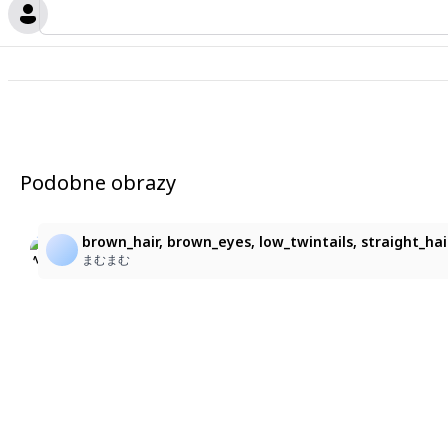
Podobne obrazy
1
8
🖤
｢名古屋襟"風"セーラー(LoRAテスト)｣
brown_hair, brown_eyes, low_twintails, straight_hai
はな
Tohmi YA
まむまむ