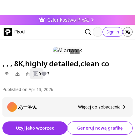
Członkostwo PixAI
PixAI
Sign in
, , , 8K,highly detailed,clean co
0
3
Published on Apr 13, 2026
あーやん
Więcej do zobaczenia
Użyj jako wzorzec
Generuj nową grafikę