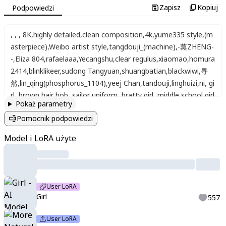
Zapisz
Kopiuj
Podpowiedzi
,
,
,
8K
,
highly detailed
,
clean composition
,
4k
,
yume335 style
,
(m
asterpiece)
,
Weibo artist style
,
tangdouji_(machine)
,
-蒸ZHENG-
-
,
Eliza 804
,
rafaelaaa
,
Yecangshu
,
clear regulus
,
xiaomao
,
homura
2414
,
blinklikeer
,
sudong Tangyuan
,
shuangbatian
,
blackwiwi
,
寻
然
,
lin_qing(phosphorus_1104)
,
yeej Chan
,
tandouji
,
linghuizi
,
ni
,
gi
rl
,
brown hair bob
,
sailor uniform
,
bratty girl
,
middle school girl
Pokaż parametry
Pomocnik podpowiedzi
Model i LoRA użyte
User LoRA
Girl
557
User LoRA