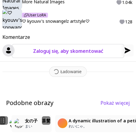
More Natural Images
1.04k
User LoRA
♡ kyouvv's snowangelz artstyle♡
128
Komentarze
Zaloguj się, aby skomentować
Ładowanie
Podobne obrazy
Pokaż więcej
1
11
1
ꜝ❤︎
幼なじみの笑顔とピースサイン！
女の子 茶髪
A dynamic illustration of a pet
230
packruman
まい
れいにゃ。