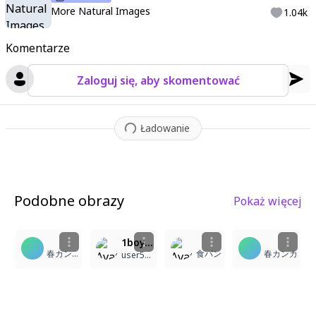
More Natural Images
1.04k
Komentarze
Zaloguj się, aby skomentować
Ładowanie
Podobne obrazy
Pokaż więcej
5
1
1
1boy, masterpiece, blonde hair, long blunt bangs, short hair, blue eyes, very long eyelashes, fair skin, stars in eyes, sparkling, princely outfit (white and blue), white cape, handsome
春カンカ
食パン
春カンカ
user587