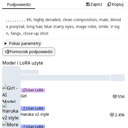
Zapisz
Kopiuj
Podpowiedzi
,
,
,
,
,
,
,
,
,
8K
,
highly detailed
,
clean composition
,
male
,
blond
e ponytail
,
long hair
,
blue starry eyes
,
mage robe
,
smile
,
V-sig
n
,
fangs
,
close-up shot
Pokaż parametry
Pomocnik podpowiedzi
Model i LoRA użyte
User LoRA
Girl
556
User LoRA
Haruka v2 style
2.45k
User LoRA