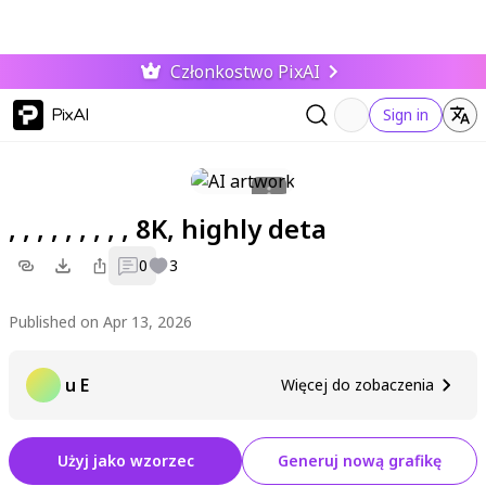
Członkostwo PixAI
PixAI
Sign in
, , , , , , , , , 8K, highly deta
0
3
Published on Apr 13, 2026
u E
Więcej do zobaczenia
Użyj jako wzorzec
Generuj nową grafikę