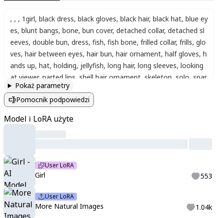
,
,
,
1girl
,
black dress
,
black gloves
,
black hair
,
black hat
,
blue ey
es
,
blunt bangs
,
bone
,
bun cover
,
detached collar
,
detached sl
eeves
,
double bun
,
dress
,
fish
,
fish bone
,
frilled collar
,
frills
,
glo
ves
,
hair between eyes
,
hair bun
,
hair ornament
,
half gloves
,
h
ands up
,
hat
,
holding
,
jellyfish
,
long hair
,
long sleeves
,
looking
at viewer
,
parted lips
,
shell hair ornament
,
skeleton
,
solo
,
spar
Pokaż parametry
kle hair ornament
,
spine
,
strapless
,
strapless dress
,
twintails
,
Pomocnik podpowiedzi
upper body
,
(too many watermarks, watermarks, weibo water
marks:1.3)
,
sparkly pastel anime art
,
dreamy cute style
,
shiny
Model i LoRA użyte
big eyes
,
soft gradient shading
,
clean thin lineart
,
glitter overl
ay
,
glowing highlights
,
kawaii aesthetic
,
decorative hearts & st
ars
,
menhera deco style
,
soft gel-pen lineart
,
crisp edges
,
shar
p focus
,
pastel palette
,
heavy cheek + under-eye blush
,
sticker
User LoRA
collage and doodle icons
,
big glassy eyes
,
gradient blush unde
Girl
553
r-eyes
,
thin graphite sketch lines + watercolor wash
,
airbrush
glow
,
pearlescent highlights
,
subsurface pinks
,
sparkle dust
,
h
User LoRA
aze/bloom lighting
More Natural Images
1.04k