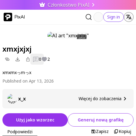
Członkostwo PixAI
PixAI
Sign in
xmxjxjxj
0
2
xmxmxっmっx
Published on Apr 13, 2026
x_x
Więcej do zobaczenia
Użyj jako wzorzec
Generuj nową grafikę
Zapisz
Kopiuj
Podpowiedzi