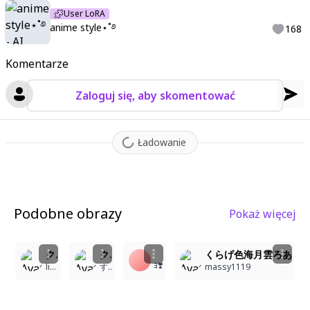
User LoRA
anime style⋆˚࿔
168
Komentarze
Zaloguj się, aby skomentować
Ładowanie
Podobne obrazy
Pokaż więcej
7
クラゲ娘
クラゲちゃん🪼
くらげ色海月雲ろあ
ﾖ❣️
liveA
すみ
massy1119