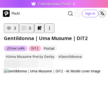
Członkostwo PixAI
PixAI
Sign in
3
0
Gentildonna｜Uma Musume｜DiT2
Postać
User LoRA
DiT.2
#
Uma Musume Pretty Derby
#
Gentildonna