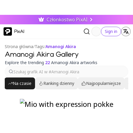
Członkostwo PixAI
PixAI
Sign in
Strona główna
/
Tags
/
Amanogi Akira
Amanogi Akira Gallery
Explore the trending
22
Amanogi Akira artworks
Na czasie
Ranking dzienny
Najpopularniejsze