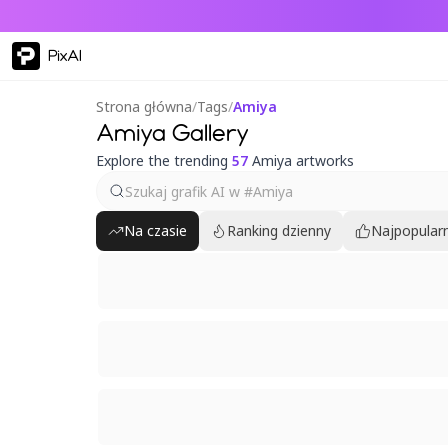
PixAI
Strona główna
/
Tags
/
Amiya
Amiya Gallery
Explore the trending
57
Amiya artworks
Na czasie
Ranking dzienny
Najpopularn