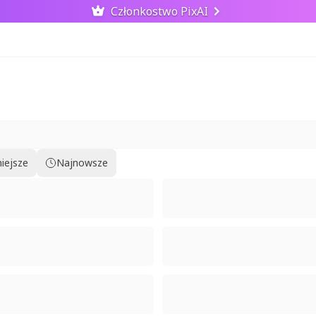
Członkostwo PixAI
iejsze
Najnowsze