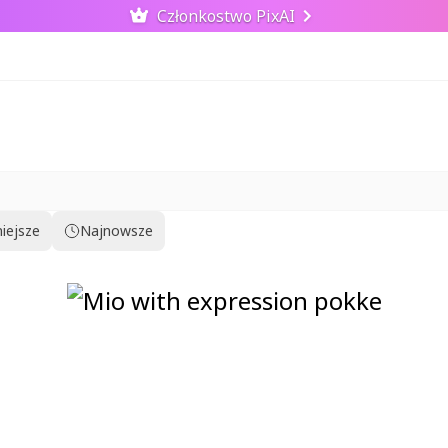
Członkostwo PixAI
iejsze
Najnowsze