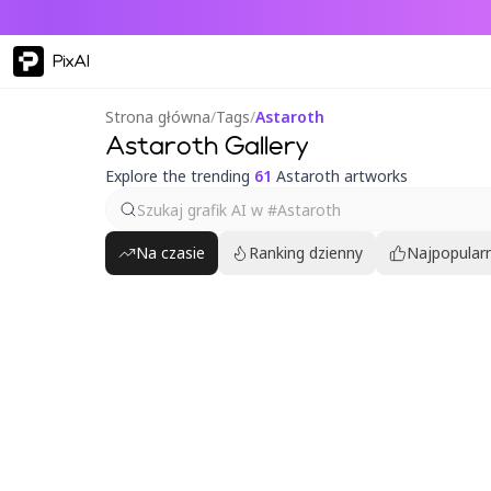
PixAI
Strona główna
/
Tags
/
Astaroth
Astaroth Gallery
Explore the trending
61
Astaroth artworks
Na czasie
Ranking dzienny
Najpopularn