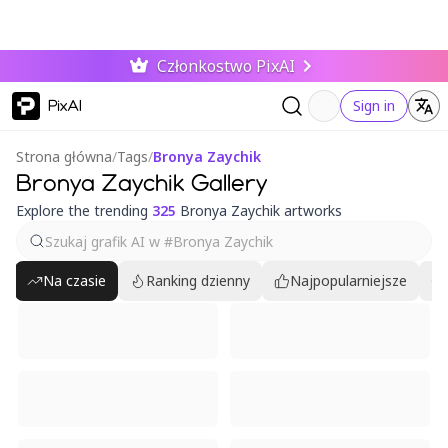
Członkostwo PixAI
PixAI
Sign in
Strona główna
/
Tags
/
Bronya Zaychik
Bronya Zaychik Gallery
Explore the trending
325
Bronya Zaychik artworks
Na czasie
Ranking dzienny
Najpopularniejsze