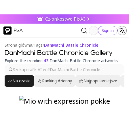
Członkostwo PixAI
PixAI
Sign in
Strona główna
/
Tags
/
DanMachi Battle Chronicle
DanMachi Battle Chronicle Gallery
Explore the trending
43
DanMachi Battle Chronicle artworks
Na czasie
Ranking dzienny
Najpopularniejsze