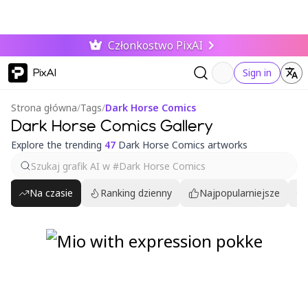
Członkostwo PixAI
PixAI
Sign in
Strona główna
/
Tags
/
Dark Horse Comics
Dark Horse Comics Gallery
Explore the trending
47
Dark Horse Comics artworks
Na czasie
Ranking dzienny
Najpopularniejsze