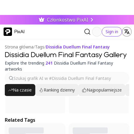
Członkostwo PixAI
PixAI
Sign in
Strona główna
/
Tags
/
Dissidia Duellum Final Fantasy
Dissidia Duellum Final Fantasy Gallery
Explore the trending
241
Dissidia Duellum Final Fantasy
artworks
Na czasie
Ranking dzienny
Najpopularniejsze
Related Tags