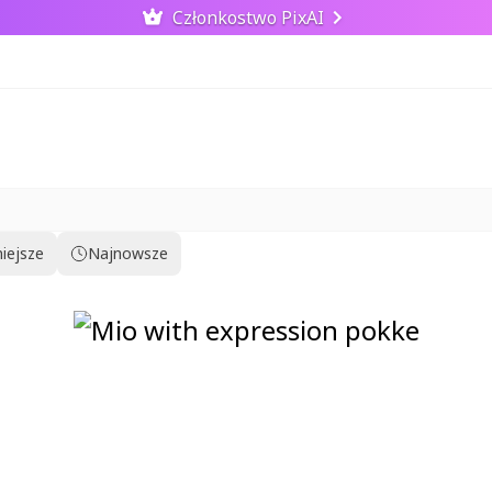
Członkostwo PixAI
iejsze
Najnowsze