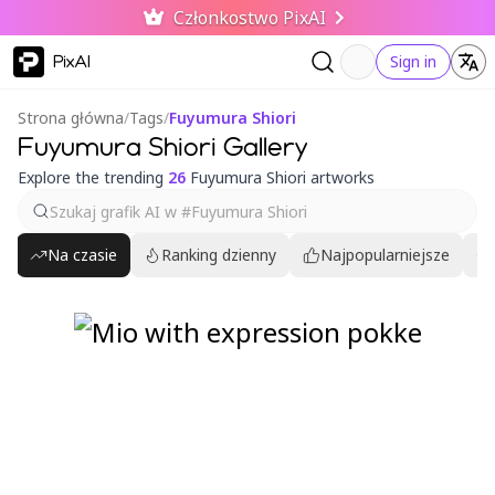
Członkostwo PixAI
PixAI
Sign in
Strona główna
/
Tags
/
Fuyumura Shiori
Fuyumura Shiori Gallery
Explore the trending
26
Fuyumura Shiori artworks
Na czasie
Ranking dzienny
Najpopularniejsze