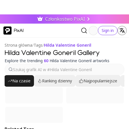
Członkostwo PixAI
PixAI
Sign in
Strona główna
/
Tags
/
Hilda Valentine Goneril
Hilda Valentine Goneril Gallery
Explore the trending
60
Hilda Valentine Goneril artworks
Na czasie
Ranking dzienny
Najpopularniejsze