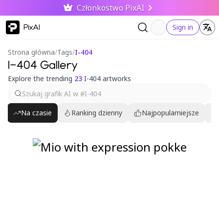
Członkostwo PixAI
PixAI
Sign in
Strona główna
/
Tags
/
I-404
I-404 Gallery
Explore the trending
23
I-404 artworks
Na czasie
Ranking dzienny
Najpopularniejsze