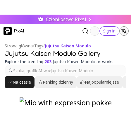
Członkostwo PixAI
PixAI
Sign in
Strona główna
/
Tags
/
Jujutsu Kaisen Modulo
Jujutsu Kaisen Modulo Gallery
Explore the trending
203
Jujutsu Kaisen Modulo artworks
Na czasie
Ranking dzienny
Najpopularniejsze