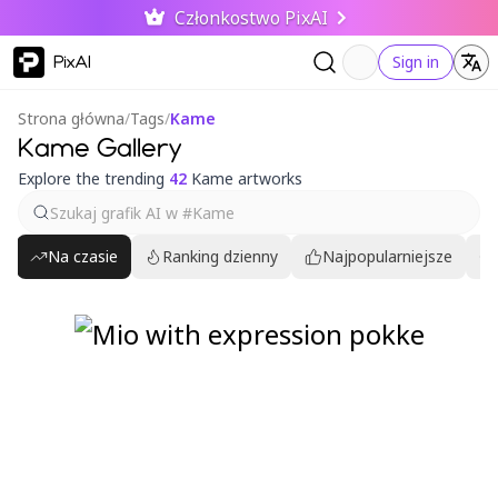
Członkostwo PixAI
PixAI
Sign in
Strona główna
/
Tags
/
Kame
Kame Gallery
Explore the trending
42
Kame artworks
Na czasie
Ranking dzienny
Najpopularniejsze