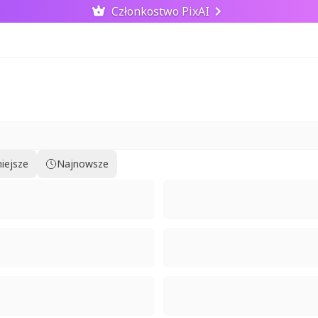
Członkostwo PixAI
iejsze
Najnowsze