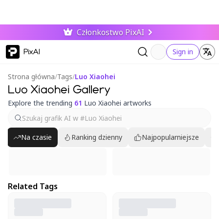
Członkostwo PixAI
PixAI
Sign in
Strona główna
/
Tags
/
Luo Xiaohei
Luo Xiaohei Gallery
Explore the trending
61
Luo Xiaohei artworks
Na czasie
Ranking dzienny
Najpopularniejsze
Related Tags