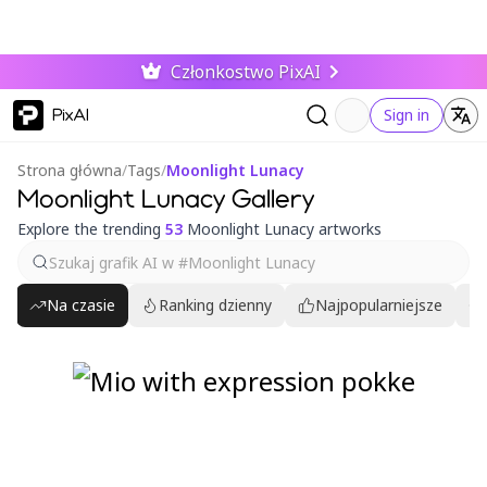
Członkostwo PixAI
PixAI
Sign in
Strona główna
/
Tags
/
Moonlight Lunacy
Moonlight Lunacy Gallery
Explore the trending
53
Moonlight Lunacy artworks
Na czasie
Ranking dzienny
Najpopularniejsze