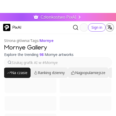
Członkostwo PixAI
PixAI
Sign in
Strona główna
/
Tags
/
Mornye
Mornye Gallery
Explore the trending
98
Mornye artworks
Na czasie
Ranking dzienny
Najpopularniejsze