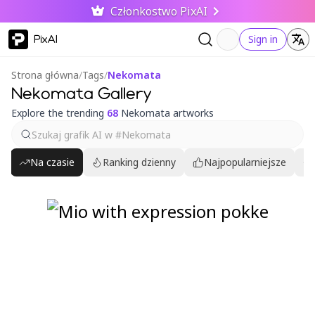
Członkostwo PixAI
PixAI
Sign in
Strona główna
/
Tags
/
Nekomata
Nekomata Gallery
Explore the trending
68
Nekomata artworks
Na czasie
Ranking dzienny
Najpopularniejsze