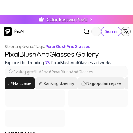
Członkostwo PixAI
PixAI
Sign in
Strona główna
/
Tags
/
PixaiBlushAndGlasses
PixaiBlushAndGlasses Gallery
Explore the trending
75
PixaiBlushAndGlasses artworks
Na czasie
Ranking dzienny
Najpopularniejsze