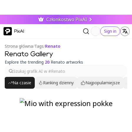
Członkostwo PixAI
PixAI
Sign in
Strona główna
/
Tags
/
Renato
Renato Gallery
Explore the trending
20
Renato artworks
Na czasie
Ranking dzienny
Najpopularniejsze