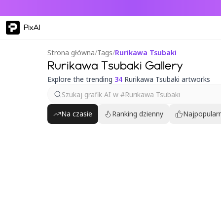
PixAI
Strona główna
/
Tags
/
Rurikawa Tsubaki
Rurikawa Tsubaki Gallery
Explore the trending
34
Rurikawa Tsubaki artworks
Na czasie
Ranking dzienny
Najpopularn