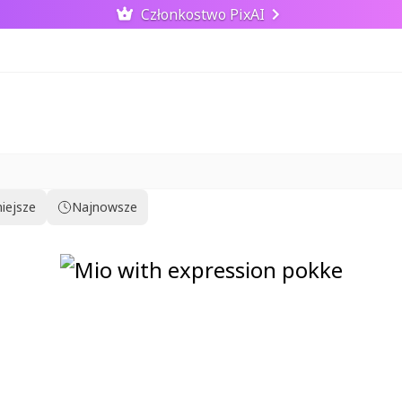
Członkostwo PixAI
iejsze
Najnowsze