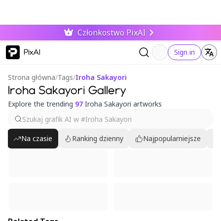
Członkostwo PixAI
PixAI
Sign in
Strona główna
/
Tags
/
Iroha Sakayori
Iroha Sakayori Gallery
Explore the trending
97
Iroha Sakayori artworks
Na czasie
Ranking dzienny
Najpopularniejsze