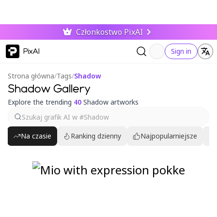
Członkostwo PixAI
PixAI
Sign in
Strona główna
/
Tags
/
Shadow
Shadow Gallery
Explore the trending
40
Shadow artworks
Na czasie
Ranking dzienny
Najpopularniejsze