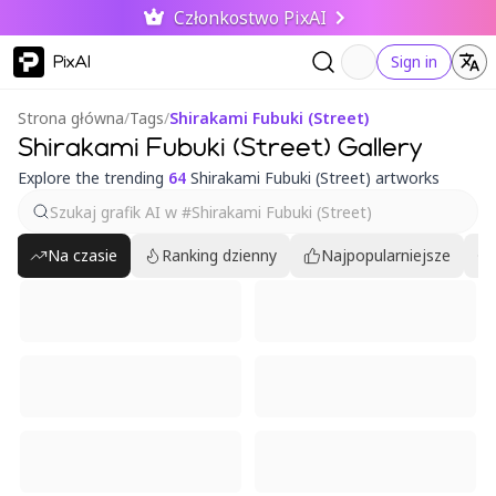
Członkostwo PixAI
PixAI
Sign in
Strona główna
/
Tags
/
Shirakami Fubuki (Street)
Shirakami Fubuki (Street) Gallery
Explore the trending
64
Shirakami Fubuki (Street) artworks
Na czasie
Ranking dzienny
Najpopularniejsze