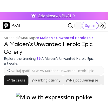
Członkostwo PixAI
PixAI
Sign in
Strona główna
/
Tags
/
A Maiden’s Unwanted Heroic Epic
A Maiden’s Unwanted Heroic Epic
Gallery
Explore the trending
56
A Maiden’s Unwanted Heroic Epic
artworks
Na czasie
Ranking dzienny
Najpopularniejsze