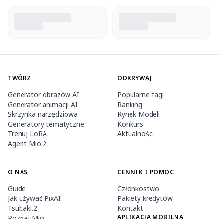
TWÓRZ
ODKRYWAJ
Generator obrazów AI
Popularne tagi
Generator animacji AI
Ranking
Skrzynka narzędziowa
Rynek Modeli
Generatory tematyczne
Konkurs
Trenuj LoRA
Aktualności
Agent Mio.2
O NAS
CENNIK I POMOC
Guide
Członkostwo
Jak używać PixAI
Pakiety kredytów
Tsubaki.2
Kontakt
APLIKACJA MOBILNA
Poznaj Mio