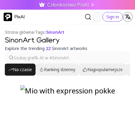
Członkostwo PixAI
PixAI
Sign in
Strona główna
/
Tags
/
SinonArt
SinonArt Gallery
Explore the trending
22
SinonArt artworks
Na czasie
Ranking dzienny
Najpopularniejsze