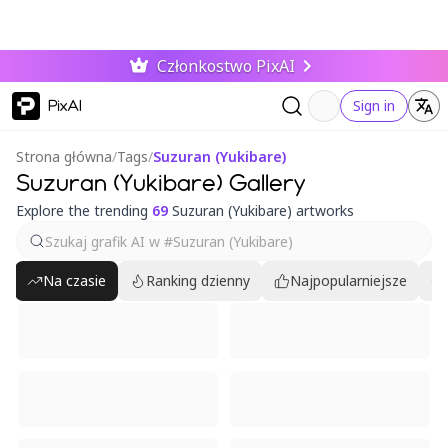
Członkostwo PixAI
PixAI
Sign in
Strona główna
/
Tags
/
Suzuran (Yukibare)
Suzuran (Yukibare) Gallery
Explore the trending
69
Suzuran (Yukibare) artworks
Na czasie
Ranking dzienny
Najpopularniejsze