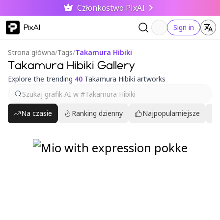
Członkostwo PixAI
PixAI
Sign in
Strona główna
/
Tags
/
Takamura Hibiki
Takamura Hibiki Gallery
Explore the trending
40
Takamura Hibiki artworks
Na czasie
Ranking dzienny
Najpopularniejsze