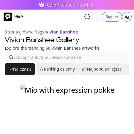
Członkostwo PixAI
PixAI
Sign in
Strona główna
/
Tags
/
Vivian Banshee
Vivian Banshee Gallery
Explore the trending
66
Vivian Banshee artworks
Na czasie
Ranking dzienny
Najpopularniejsze