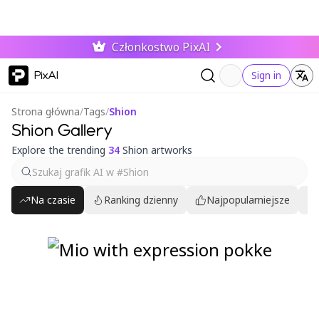
Członkostwo PixAI
PixAI
Sign in
Strona główna
/
Tags
/
Shion
Shion Gallery
Explore the trending
34
Shion artworks
Na czasie
Ranking dzienny
Najpopularniejsze