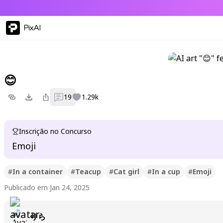
PixAI
😊
19
1.29k
Inscrição no Concurso
Emoji
#
In a container
#
Teacup
#
Cat girl
#
In a cup
#
Emoji
Publicado em Jan 24, 2025
りら