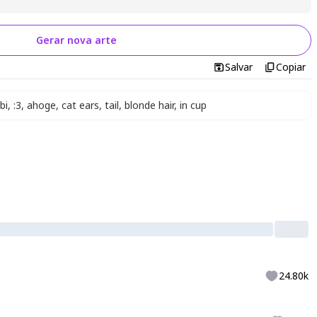
Gerar nova arte
Salvar
Copiar
bi
,
:3
,
ahoge
,
cat ears
,
tail
,
blonde hair
,
in cup
24.80k