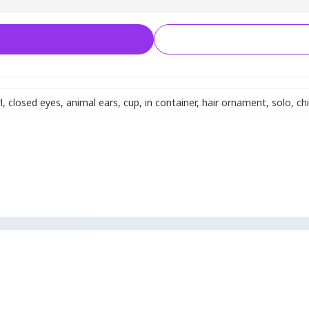
l
,
closed eyes
,
animal ears
,
cup
,
in container
,
hair ornament
,
solo
,
chi