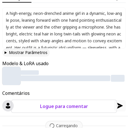
A high-energy
,
neon-drenched anime girl in a dynamic
,
low-ang
le pose
,
leaning forward with one hand pointing enthusiastical
ly at the viewer and the other gripping a microphone. She has
bright
,
electric teal hair in long twin-tails with glowing neon ac
cents
,
styled with sharp angles and motion to convey excitem
ent. Her outfit is a futuristic idol uniform — sleeveless
,
with a
Mostrar Parâmetros
tight white top and a black-and-cyan pleated skirt
,
adorned wi
th glowing details and subtle mechanical textures. The backgr
Modelo & LoRA usado
ound is a chaotic burst of glitchy neon colors — acid green
,
h
ot pink
,
and black — filled with sharp abstract shapes and mo
tion effects
,
creating a cyberpunk concert vibe. Her eyes are
wide and expressive
,
glowing with bright blue and purple hues
,
Comentários
adding intensity to her fierce and playful smile. There’s a stron
g sense of momentum
,
with her hair and clothes sweeping wi
Logue para comentar
th motion blur. Lighting is sharp and dramatic
,
with heavy con
trast and fluorescent highlights. The entire scene pops with vi
brant energy
,
visual distortion
,
and digital chaos
,
like a frame f
Carregando