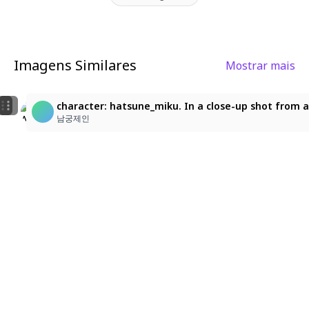
rom a high-octane anime music video.
Imagens Similares
Mostrar mais
5
3
MIKU
character: hatsune_miku. In a close-up shot from a 
yuiyuyuyuyuyichi_1
あすな
남궁제인