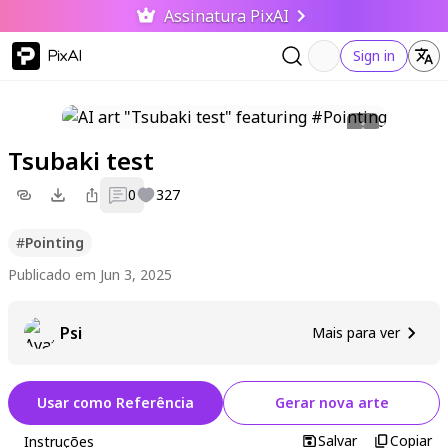
Assinatura PixAI
PixAI
Sign in
Tsubaki test
0
327
#
Pointing
Publicado em Jun 3, 2025
Psi
Mais para ver
Usar como Referência
Gerar nova arte
Salvar
Copiar
Instruções