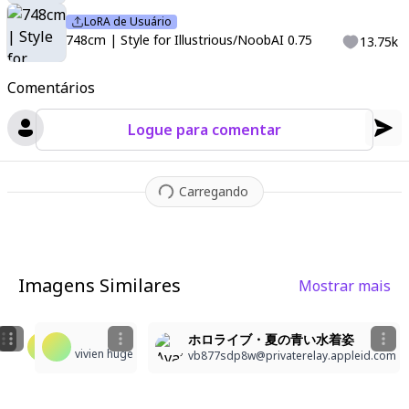
LoRA de Usuário
748cm | Style for Illustrious/NoobAI 0.75
13.75k
Comentários
Logue para comentar
Carregando
Imagens Similares
Mostrar mais
4
robin
ホロライブ・夏の青い水着姿
vivien huge
vivien huge
b14ck
vb877sdp8w@privaterelay.appleid.com