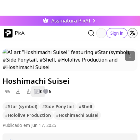
Assinatura PixAI
PixAI
Sign in
Hoshimachi Suisei
0
6
#
Star (symbol)
#
Side Ponytail
#
Shell
#
Hololive Production
#
Hoshimachi Suisei
Publicado em Jun 17, 2025