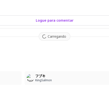
Logue para comentar
Carregando
6
フブキ
KingSalmon