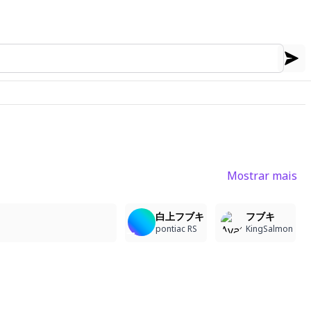
Mostrar mais
4
10
7
白上フブキ
フブキ
pontiac RS
KingSalmon