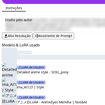
Instruções
Lorem ipsum dolor sit amet, consectetur adipiscing elit, sed do e
Oculto pelo autor
aliquip ex ea commodo consequat. Duis aute irure dolor in reprehen
officia deserunt mollit anim id est laborum.
Alta Resolução
Assistente de Prompt
Modelo & LoRA usado
LoRA de Usuário
Detailed anime style - SDXL_pony
LoRA de Usuário
ima_AI123 | Style
LoRA de Usuário
アニメ目LoRA - AnimeEyes Memiha | NoobAI