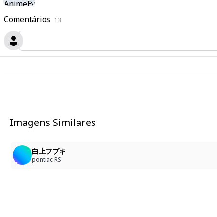
Comentários
13
Imagens Similares
白上フブキ
pontiac RS